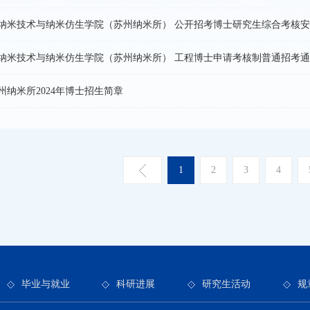
科大纳米技术与纳米仿生学院（苏州纳米所） 公开招考博士研究生综合考核
科大纳米技术与纳米仿生学院（苏州纳米所） 工程博士申请考核制普通招考
州纳米所2024年博士招生简章
1
2
3
4
毕业与就业
科研进展
研究生活动
规