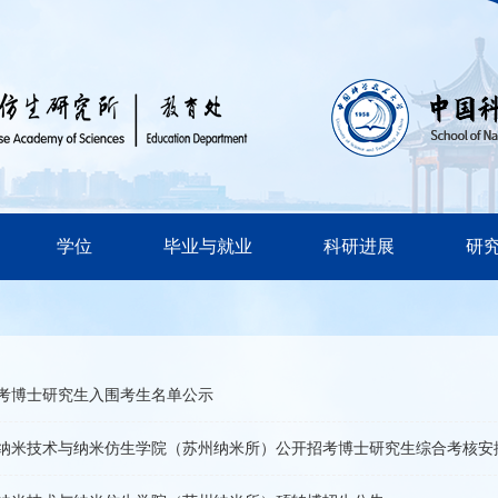
学位
毕业与就业
科研进展
研
开招考博士研究生入围考生名单公示
科大纳米技术与纳米仿生学院（苏州纳米所）公开招考博士研究生综合考核安