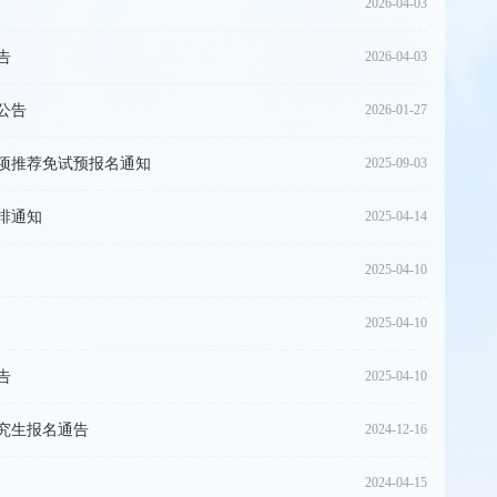
2026-04-03
告
2026-04-03
公告
2026-01-27
专项推荐免试预报名通知
2025-09-03
排通知
2025-04-14
2025-04-10
2025-04-10
告
2025-04-10
究生报名通告
2024-12-16
2024-04-15