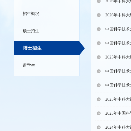
2026年中
招生概况
2026年中
中国科学技术
硕士招生
中国科学技术
博士招生
2025年中
留学生
中国科学技术
中国科学技术
2025年中
2025年中
2024年中