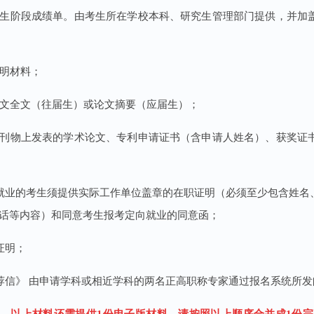
研究生阶段成绩单。由考生所在学校本科、研究生管理部门提供，并
证明材料；
位论文全文（往届生）或论文摘要（应届生）；
核心刊物上发表的学术论文、专利申请证书（含申请人姓名）、获奖
定向就业的考生须提供实际工作单位盖章的在职证明（必须至少包含姓
话等内容）和同意考生报考定向就业的同意函；
德证明；
家推荐信》 由申请学科或相近学科的两名正高职称专家通过报名系统所
，以上材料还需提供1份电子版材料，请按照以上顺序合并成1份完整