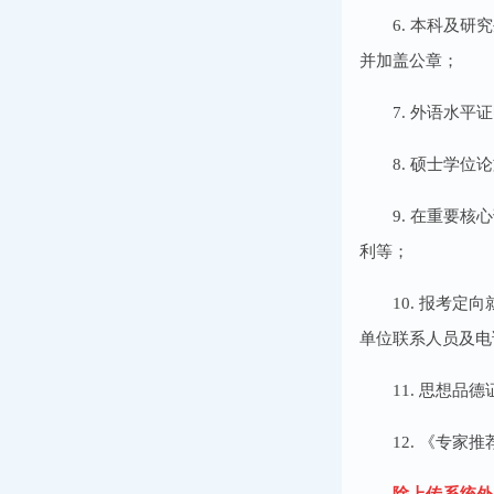
6. 本科及
并加盖公章；
7. 外语水平
8. 硕士学
9. 在重要
利等；
10. 报考
单位联系人员及电
11. 思想品
12. 《专
除上传系统外