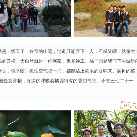
就是一线天了，狭窄的山缝，过道只能容下一人，石梯陡峭，就像大
成的云梯，大自然就是一位画家，鬼斧神工。橘子园是我们下午游玩
清香，似乎随手抓住空气掐一把，都能沾上浓浓的香味来。满树的橘
园任意穿梭，深深的呼吸着橘园特有的香甜气息。不管三七二十一