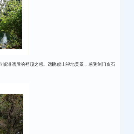
酣畅淋漓后的登顶之感。远眺虞山福地美景，感受剑门奇石