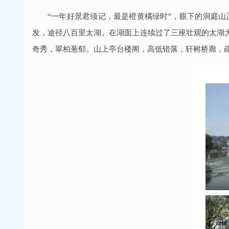
“一年好景君须记，最是橙黄橘绿时”，眼下的洞庭山
发，途径八百里太湖。在湖面上连续过了三座壮观的太湖
奇秀，翠柏葱郁。山上亭台楼阁，高低错落，轩树桥廊，