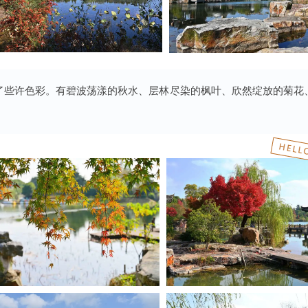
了些许色彩。有碧波荡漾的秋水、层林尽染的枫叶、欣然绽放的菊花