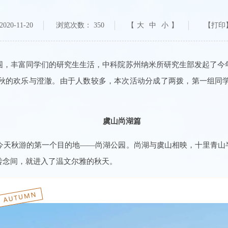
20-11-20
浏览次数：
350
【
大
中
小
】
围，丰富同学们的研究生生活，中科院苏州纳米所研究生部发起了今
秋的欢乐与澄澈。由于人数较多，本次活动分成了两拨，第一组同
虞山尚湖篇
了今天秋游的第一个目的地——尚湖公园。尚湖与虞山相映，十里青
转念间，就进入了温文尔雅的秋天。