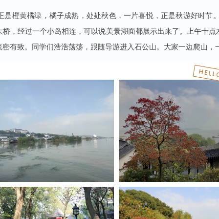
正是橙黄橘绿，橘子成熟，处处秋色，一片喜悦，正是秋游好时节。
大桥，经过一个小岛相连，可以说美景湖面都展示出来了。上午十点
疏密有致。同学们浩浩荡荡，跟随导游进入石公山。大家一边爬山，