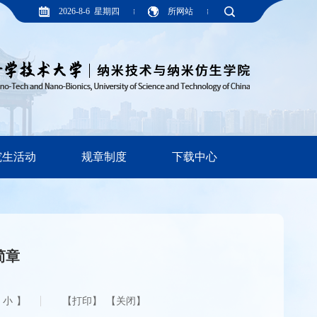
2026-8-6 星期四
所网站
究生活动
规章制度
下载中心
简章
小
】
【关闭】