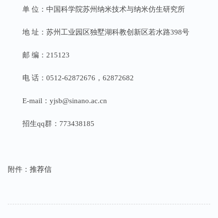
单
位：中国科学院苏州纳米技术与纳米仿生研究所
地
址：苏州工业园区独墅湖科教创新区若水路
398
号
邮
编：
215123
电
话：
0512-62872676
，
62872682
E-mail
：
yjsb@sinano.ac.cn
招生
qq
群：
773438185
附件：
推荐信