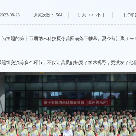
23-08-23
浏览次数：
564
【
大
中
小
】
春”为主题的第十五届纳米科技夏令营圆满落下帷幕。夏令营汇聚了来
课题组交流等多个环节，不仅让营员们拓宽了学术视野，更激发了他