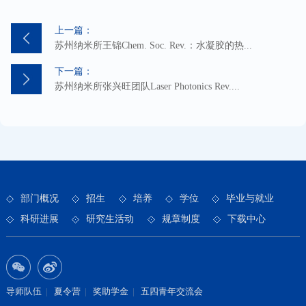
上一篇：
苏州纳米所王锦Chem. Soc. Rev.：水凝胶的热...
下一篇：
苏州纳米所张兴旺团队Laser Photonics Rev....
部门概况
招生
培养
学位
毕业与就业
科研进展
研究生活动
规章制度
下载中心
导师队伍
|
夏令营
|
奖助学金
|
五四青年交流会