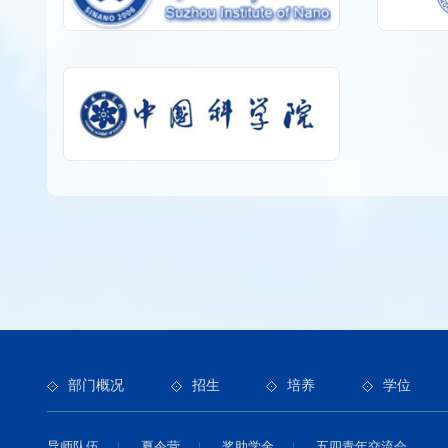
部门概况
招生
培养
学位
导师队伍
|
夏令营
|
奖助学金
|
五四青年交流会